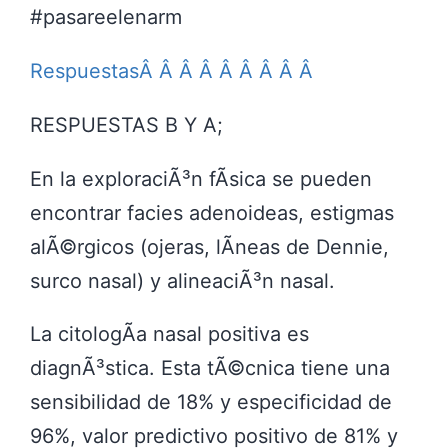
#pasareelenarm
RespuestasÂ Â Â Â Â Â Â Â Â
RESPUESTAS B Y A;
En la exploraciÃ³n fÃ­sica se pueden
encontrar facies adenoideas, estigmas
alÃ©rgicos (ojeras, lÃ­neas de Dennie,
surco nasal) y alineaciÃ³n nasal.
La citologÃ­a nasal positiva es
diagnÃ³stica. Esta tÃ©cnica tiene una
sensibilidad de 18% y especificidad de
96%, valor predictivo positivo de 81% y