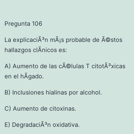
Pregunta 106
La explicaciÃ³n mÃ¡s probable de Ã©stos
hallazgos clÃ­nicos es:
A) Aumento de las cÃ©lulas T citotÃ³xicas
en el hÃ­gado.
B) Inclusiones hialinas por alcohol.
C) Aumento de citoxinas.
E) DegradaciÃ³n oxidativa.