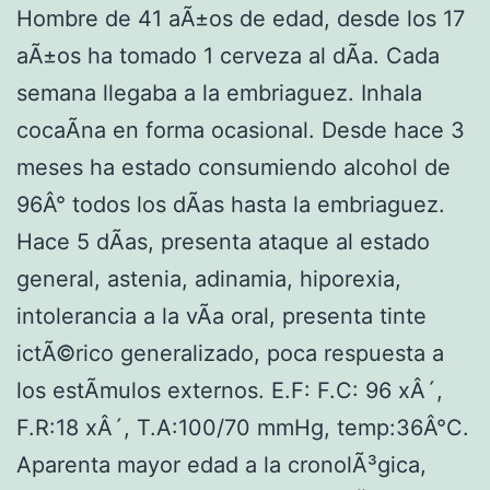
Hombre de 41 aÃ±os de edad, desde los 17
aÃ±os ha tomado 1 cerveza al dÃ­a. Cada
semana llegaba a la embriaguez. Inhala
cocaÃ­na en forma ocasional. Desde hace 3
meses ha estado consumiendo alcohol de
96Â° todos los dÃ­as hasta la embriaguez.
Hace 5 dÃ­as, presenta ataque al estado
general, astenia, adinamia, hiporexia,
intolerancia a la vÃ­a oral, presenta tinte
ictÃ©rico generalizado, poca respuesta a
los estÃ­mulos externos. E.F: F.C: 96 xÂ´,
F.R:18 xÂ´, T.A:100/70 mmHg, temp:36Â°C.
Aparenta mayor edad a la cronolÃ³gica,