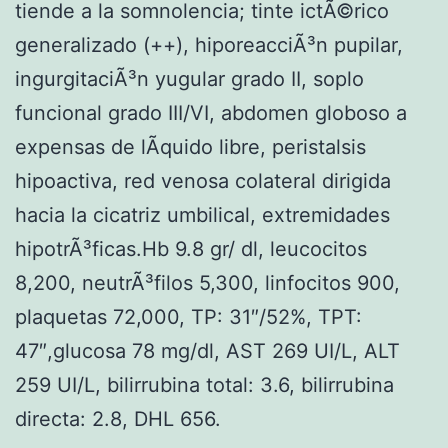
tiende a la somnolencia; tinte ictÃ©rico
generalizado (++), hiporeacciÃ³n pupilar,
ingurgitaciÃ³n yugular grado II, soplo
funcional grado III/VI, abdomen globoso a
expensas de lÃ­quido libre, peristalsis
hipoactiva, red venosa colateral dirigida
hacia la cicatriz umbilical, extremidades
hipotrÃ³ficas.Hb 9.8 gr/ dl, leucocitos
8,200, neutrÃ³filos 5,300, linfocitos 900,
plaquetas 72,000, TP: 31″/52%, TPT:
47″,glucosa 78 mg/dl, AST 269 UI/L, ALT
259 UI/L, bilirrubina total: 3.6, bilirrubina
directa: 2.8, DHL 656.