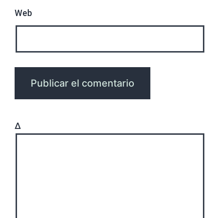
Web
Δ