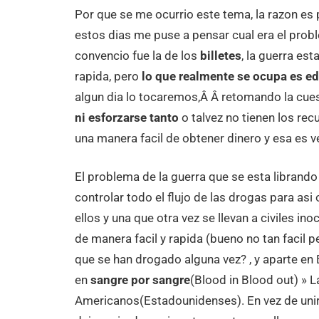
Por que se me ocurrio este tema, la razon es 
estos dias me puse a pensar cual era el pro
convencio fue la de los
billetes
, la guerra es
rapida, pero
lo que realmente se ocupa es e
algun dia lo tocaremos,Â Â retomando la cue
ni esforzarse tanto
o talvez no tienen los re
una manera facil de obtener dinero y esa es
El problema de la guerra que se esta librand
controlar todo el flujo de las drogas para as
ellos y una que otra vez se llevan a civiles in
de manera facil y rapida (bueno no tan facil
que se han drogado alguna vez? , y aparte e
en
sangre por sangre
(Blood in Blood out) » L
Americanos(Estadounidenses). En vez de unir