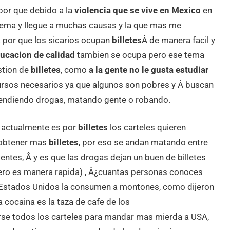
por que debido a la
violencia que se vive en Mexico
en
blema y llegue a muchas causas y la que mas me
ta por que los sicarios ocupan
billetes
Â de manera facil y
ducacion de calidad
tambien se ocupa pero ese tema
stion de
billetes
, como
a la gente no le gusta estudiar
cursos necesarios ya que algunos son pobres y Â buscan
 vendiendo drogas, matando gente o robando.
o actualmente es por
billetes
los carteles quieren
i obtener mas
billetes
, por eso se andan matando entre
ocentes, Â y es que las drogas dejan un buen de billetes
 pero es manera rapida) , Â¿cuantas personas conoces
n Estados Unidos la consumen a montones, como dijeron
a cocaina es la taza de cafe de los
se todos los carteles para mandar mas mierda a USA,