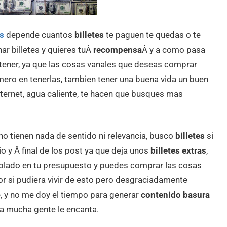
s
depende cuantos
billetes
te paguen te quedas o te
ar billetes y quieres tuÂ
recompensa
Â y a como pasa
tener, ya que las cosas vanales que deseas comprar
mero en tenerlas, tambien tener una buena vida un buen
ternet, agua caliente, te hacen que busques mas
o tienen nada de sentido ni relevancia, busco
billetes
si
o y Â final de los post ya que deja unos
billetes extras
,
plado en tu presupuesto y puedes comprar las cosas
r si pudiera vivir de esto pero desgraciadamente
e, y no me doy el tiempo para generar
contenido basura
a mucha gente le encanta.