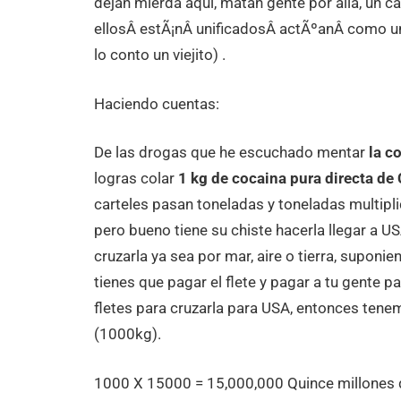
dejan mierda aqui, matan gente por alla, un 
ellosÂ estÃ¡nÂ unificadosÂ actÃºanÂ como un
lo conto un viejito) .
Haciendo cuentas:
De las drogas que he escuchado mentar
la co
logras colar
1 kg de cocaina pura directa d
carteles pasan toneladas y toneladas multipli
pero bueno tiene su chiste hacerla llegar a U
cruzarla ya sea por mar, aire o tierra, suponi
tienes que pagar el flete y pagar a tu gente 
fletes para cruzarla para USA, entonces ten
(1000kg).
1000 X 15000 = 15,000,000 Quince millones 