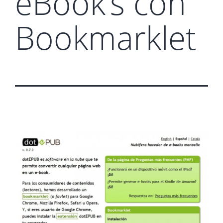
eBook’s con
Bookmarklet