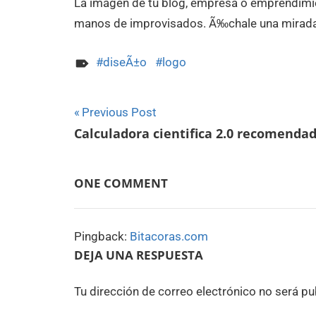
La imagen de tu blog, empresa o emprendimi
manos de improvisados. Ã‰chale una mirada 
diseÃ±o
logo
Navegación
Previous Post
Calculadora cientifica 2.0 recomenda
de
entradas
ONE COMMENT
Pingback:
Bitacoras.com
DEJA UNA RESPUESTA
Tu dirección de correo electrónico no será pu