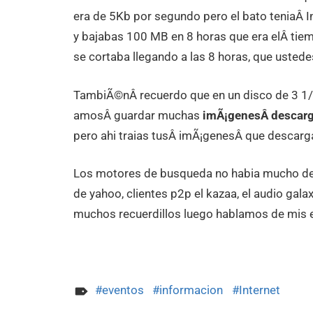
era de 5Kb por segundo pero el bato teniaÂ I
y bajabas 100 MB en 8 horas que era elÂ ti
se cortaba llegando a las 8 horas, que usted
TambiÃ©nÂ recuerdo que en un disco de 3 1/2
amosÂ guardar muchas
imÃ¡genesÂ descarg
pero ahi traias tusÂ imÃ¡genesÂ que descarga
Los motores de busqueda no habia mucho de d
de yahoo, clientes p2p el kazaa, el audio gala
muchos recuerdillos luego hablamos de mis
eventos
informacion
Internet