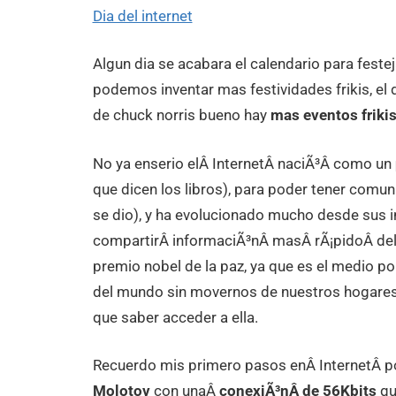
Dia del internet
Algun dia se acabara el calendario para feste
podemos inventar mas festividades frikis, el d
de chuck norris bueno hay
mas eventos friki
No ya enserio elÂ InternetÂ naciÃ³Â como un
que dicen los libros), para poder tener comun
se dio), y ha evolucionado mucho desde sus i
compartirÂ informaciÃ³nÂ masÂ rÃ¡pidoÂ del 
premio nobel de la paz, ya que es el medio p
del mundo sin movernos de nuestros hogares y
que saber acceder a ella.
Recuerdo mis primero pasos enÂ InternetÂ po
Molotov
con unaÂ
conexiÃ³nÂ de 56Kbits
qu