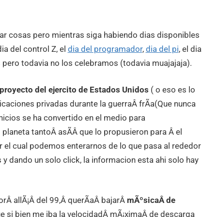
jar cosas pero mientras siga habiendo dias disponibles
ia del control Z, el
dia del programador
,
dia del pi
, el dia
s
pero todavia no los celebramos (todavia muajajaja).
proyecto del ejercito de Estados Unidos
( o eso es lo
icaciones privadas durante la guerraÂ frÃ­a(Que nunca
nicios se ha convertido en el medio para
planeta tantoÂ asÃ­Â que lo propusieron para Â el
or el cual podemos enterarnos de lo que pasa al rededor
 dando un solo click, la informacion esta ahi solo hay
rÂ allÃ¡Â del 99,Â querÃ­aÂ bajarÂ
mÃºsicaÂ de
e si bien me iba la velocidadÂ mÃ¡ximaÂ de descarga