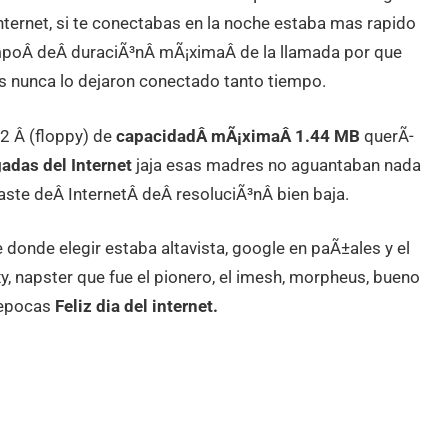
nternet, si te conectabas en la noche estaba mas rapido
empoÂ deÂ duraciÃ³nÂ mÃ¡ximaÂ de la llamada por que
es nunca lo dejaron conectado tanto tiempo.
 Â (floppy) de
capacidadÂ mÃ¡ximaÂ 1.44 MB
querÃ­
adas del
Internet
jaja esas madres no aguantaban nada
ste deÂ InternetÂ deÂ resoluciÃ³nÂ bien baja.
onde elegir estaba altavista, google en paÃ±ales y el
xy, napster que fue el pionero, el imesh, morpheus, bueno
 epocas
Feliz dia del internet.