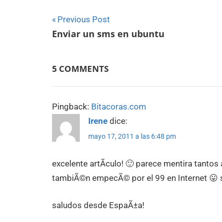
Navegación
Previous Post
Enviar un sms en ubuntu
de
entradas
5 COMMENTS
Pingback:
Bitacoras.com
Irene
dice:
mayo 17, 2011 a las 6:48 pm
excelente artÃ­culo! 🙂 parece mentira tantos 
tambiÃ©n empecÃ© por el 99 en Internet 😛 sÃ
saludos desde EspaÃ±a!