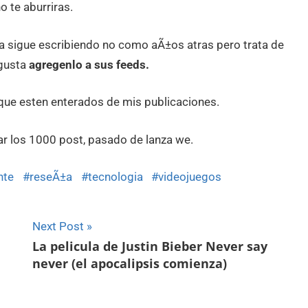
o te aburriras.
a sigue escribiendo no como aÃ±os atras pero trata de
 gusta
agregenlo a sus feeds.
que esten enterados de mis publicaciones.
ar los 1000 post, pasado de lanza we.
nte
reseÃ±a
tecnologia
videojuegos
Next Post
La pelicula de Justin Bieber Never say
never (el apocalipsis comienza)