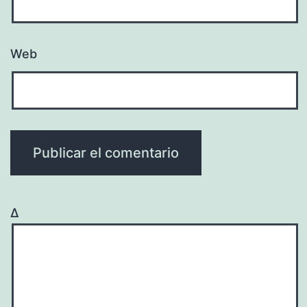
Web
Δ