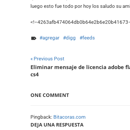
luego esto fue todo por hoy los saludo su amig
<!–4263afb474064db0b64e2b6e20b41673
agregar
digg
feeds
Navegación
Previous Post
Eliminar mensaje de licencia adobe fl
de
cs4
entradas
ONE COMMENT
Pingback:
Bitacoras.com
DEJA UNA RESPUESTA