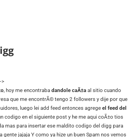
igg
–>
to
, hoy me encontraba
dandole caÃ±a
al sitio cuando
presa que me encontrÃ© tengo 2 followers y dije por que
guidores, luego lei add feed entonces agrege
el feed del
n codigo en el siguiente post y he me aqui coÃ±o tios
a mas para insertar ese maldito codigo del digg para
n la gente jajaja Y como ya hize un buen Spam nos vemos