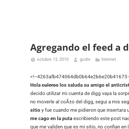
Agregando el feed a d
octubre 13, 2010
godie
Internet
<!–4263afb474064db0b64e2b6e20b41673
Hola
culeros
los saluda su amigo el anticris
decido utilizar mi cuenta de digg vaya la sor
no moverle al coÃ±o del digg, segui a mis se
sitio
y fue cuando me pidieron que insertara u
me cago en la puta
escribiendo este post nad
que me validen que es mi sitio, no confian e