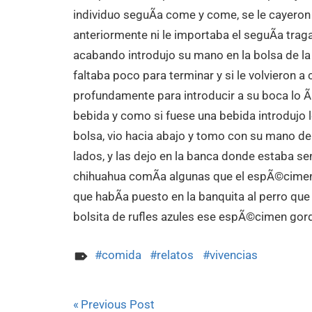
individuo seguÃ­a come y come, se le cayeron
anteriormente ni le importaba el seguÃ­a trag
acabando introdujo su mano en la bolsa de la
faltaba poco para terminar y si le volvieron 
profundamente para introducir a su boca lo Ã
bebida y como si fuese una bebida introdujo lo
bolsa, vio hacia abajo y tomo con su mano de
lados, y las dejo en la banca donde estaba s
chihuahua comÃ­a algunas que el espÃ©cimen
que habÃ­a puesto en la banquita al perro que
bolsita de rufles azules ese espÃ©cimen gord
comida
relatos
vivencias
Navegación
Previous Post