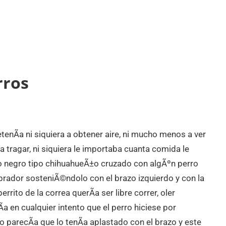
rros
enÃ­a ni siquiera a obtener aire, ni mucho menos a ver
 tragar, ni siquiera le importaba cuanta comida le
o negro tipo chihuahueÃ±o cruzado con algÃºn perro
brador sosteniÃ©ndolo con el brazo izquierdo y con la
rito de la correa querÃ­a ser libre correr, oler
a en cualquier intento que el perro hiciese por
o parecÃ­a que lo tenÃ­a aplastado con el brazo y este