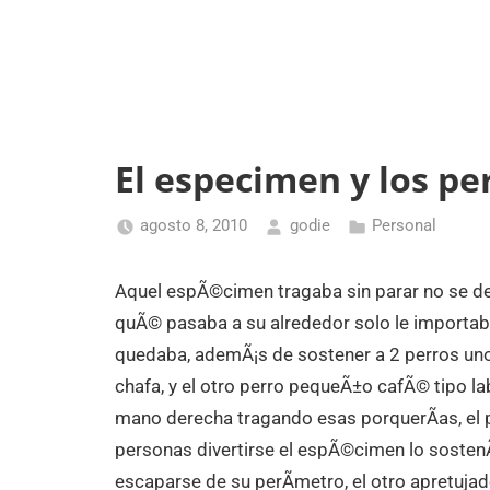
El especimen y los pe
agosto 8, 2010
godie
Personal
Aquel espÃ©cimen tragaba sin parar no se det
quÃ© pasaba a su alrededor solo le importaba
quedaba, ademÃ¡s de sostener a 2 perros un
chafa, y el otro perro pequeÃ±o cafÃ© tipo la
mano derecha tragando esas porquerÃ­as, el per
personas divertirse el espÃ©cimen lo sostenÃ­
escaparse de su perÃ­metro, el otro apretujad