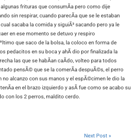
 algunas frituras que consumÃ­a pero como dije
ando sin respirar, cuando parecÃ­a que se le estaban
 cual sacaba la comida y siguiÃ³ sacando pero ya le
a caer en ese momento se detuvo y respiro
ºltimo que saco de la bolsa, la coloco en forma de
s pedacitos en su boca y ahÃ­ dio por finalizada la
recha las que se habÃ­an caÃ­do, volteo para todos
entado pensÃ© que se la comerÃ­a despuÃ©s, el perro
 no alcanzo con sus manos y el espÃ©cimen le dio la
 tenÃ­a en el brazo izquierdo y asÃ­ fue como se acabo su
o con los 2 perros, maldito cerdo.
Next Post