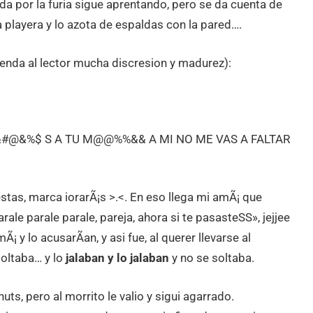
da por la furia sigue aprentando, pero se da cuenta de
 playera y lo azota de espaldas con la pared….
ienda al lector mucha discresion y madurez):
 CHI&#@&%$ S A TU M@@%%&& A MI NO ME VAS A FALTAR
stas, marca iorarÃ¡s >.<. En eso llega mi amÃ¡ que
rale parale parale, pareja, ahora si te pasasteSS», jejjee
¡ y lo acusarÃ­an, y asi fue, al querer llevarse al
soltaba… y lo
jalaban y lo jalaban
y no se soltaba.
s, pero al morrito le valio y sigui agarrado.