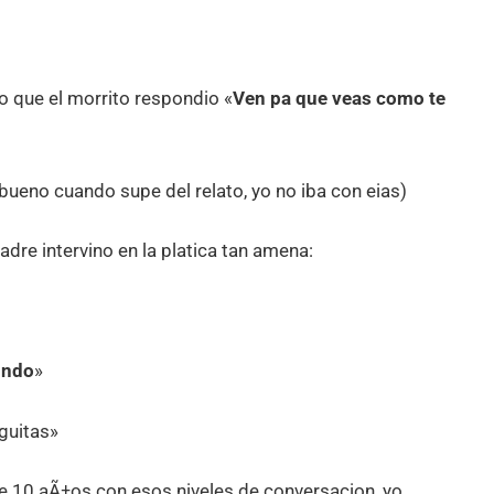
lo que el morrito respondio «
Ven pa que veas como te
! (bueno cuando supe del relato, yo no iba con eias)
dre intervino en la platica tan amena:
undo
»
guitas»
de 10 aÃ±os con esos niveles de conversacion, yo