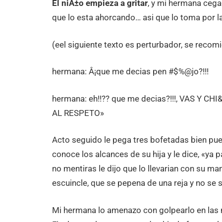
El niÃ±o empieza a gritar
, y mi hermana cega
que lo esta ahorcando… asi que lo toma por la
(eel siguiente texto es perturbador, se recom
hermana: Â¡que me decias pen #$%@jo?!!!
hermana: eh!!?? que me decias?!!!, VAS Y
AL RESPETO»
Acto seguido le pega tres bofetadas bien pue
conoce los alcances de su hija y le dice, «ya pa
no mentiras le dijo que lo llevarian con su mamÃ
escuincle, que se pepena de una reja y no se 
Mi hermana lo amenazo con golpearlo en las nut