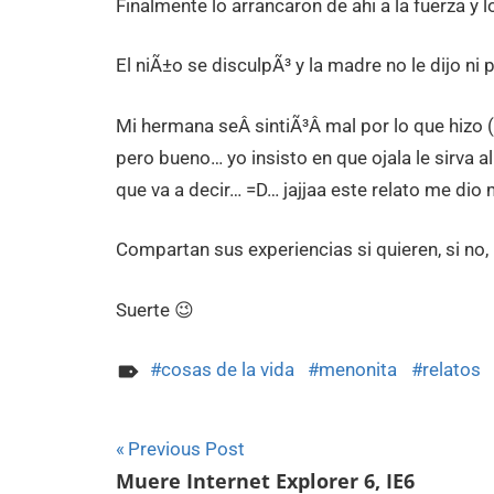
Finalmente lo arrancaron de ahi a la fuerza y 
El niÃ±o se disculpÃ³ y la madre no le dijo ni
Mi hermana seÂ sintiÃ³Â mal por lo que hizo (e
pero bueno… yo insisto en que ojala le sirva a
que va a decir… =D… jajjaa este relato me dio
Compartan sus experiencias si quieren, si no, 
Suerte 😉
cosas de la vida
menonita
relatos
Navegación
Previous Post
Muere Internet Explorer 6, IE6