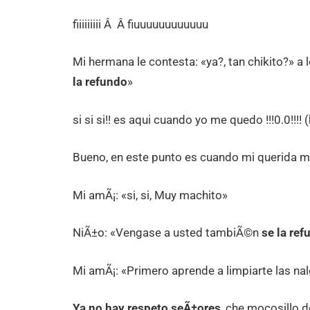
fiiiiiiiii Â Â fiuuuuuuuuuuuu
Mi hermana le contesta: «ya?, tan chikito?» a 
la refundo
»
si si si!! es aqui cuando yo me quedo !!!0.0!!!
Bueno, en este punto es cuando mi querida ma
Mi amÃ¡: «si, si, Muy machito»
NiÃ±o: «Vengase a usted tambiÃ©n
se la ref
Mi amÃ¡: «Primero aprende a limpiarte las nal
Ya no hay respeto seÃ±ores
, che mocosillo 