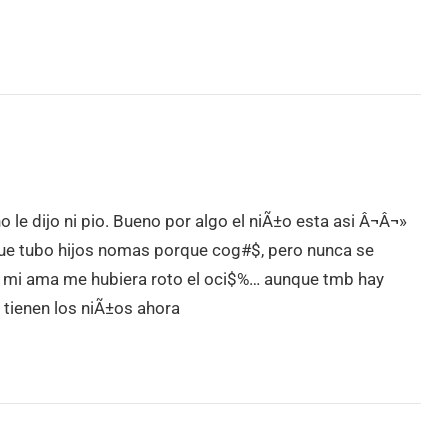
no le dijo ni pio. Bueno por algo el niÃ±o esta asi Â¬Â¬»
que tubo hijos nomas porque cog#$, pero nunca se
, mi ama me hubiera roto el oci$%… aunque tmb hay
 tienen los niÃ±os ahora