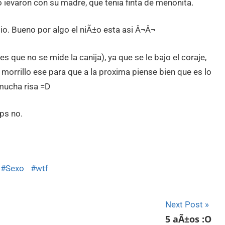
lo ievaron con su madre, que tenia finta de menonita.
 pio. Bueno por algo el niÃ±o esta asi Â¬Â¬
s que no se mide la canija), ya que se le bajo el coraje,
l morrillo ese para que a la proxima piense bien que es lo
 mucha risa =D
ps no.
Sexo
wtf
Next Post
5 aÃ±os :O