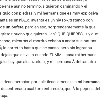
 pe’ense aun no termino, siguieron caminando y el
ersiguio con piedras, y mi hermana que es muy explosiva
nta es un niÃ±o, awanta es un niÃ±o», tratando con
 de un bofete
, pero en eso, sorprendentemente la que
 grita: «!bueno que quieres… eh? QUE QUIERES!!!» y que
mocoso, mientras el morrito echaba a andar sus patitas
¡ lo correteo hasta que se canso, pero sin lograr su
os dejalo que se va…» cuando ZUMM!!! pasa mi hermana
alo, hay que alcanzarlo!!», y mi hermana Â detras otra
 la desesperacion por salir ileso, amenaza a
mi hermana
y desenfrenada cual toro enfurecido, que Â lo pepena del
tuja.