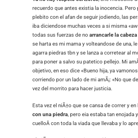
recuerdo que antes existia la inocencia. Pero
plebito con el afan de seguir jodiendo, las p
iba diciendose muchas veces a si misma «awa
todas sus fuerzas de no
arrancarle la cabeza
se harta es mi mama y volteandose de una, le
agarra piedras tbn y se lanza a corretear al 
para poner a salvo su patetico pellejo. Mi amÃ
objetivo, en eso dice «Bueno hija, ya vamon
corriendo por un lado de mi amÃ¡: «No que dej
vez del morrito para hacer justicia.
Esta vez el niÃ±o que se cansa de correr y en
con una piedra
, pero eia estaba tan enojada 
cuelloÂ con toda la viada que llevaba y lo apre