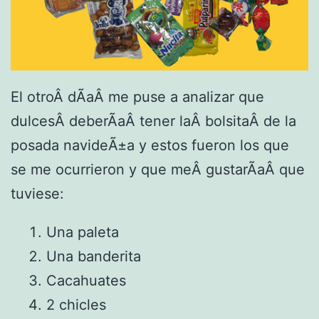
El otroÂ dÃ­aÂ me puse a analizar que
dulcesÂ deberÃ­aÂ tener laÂ bolsitaÂ de la
posada navideÃ±a y estos fueron los que
se me ocurrieron y que meÂ gustarÃ­aÂ que
tuviese:
Una paleta
Una banderita
Cacahuates
2 chicles