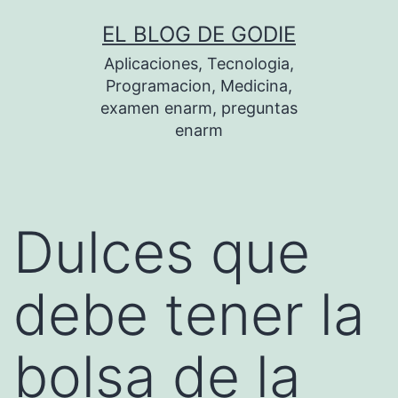
Saltar
EL BLOG DE GODIE
al
Aplicaciones, Tecnologia,
contenido
Programacion, Medicina,
examen enarm, preguntas
enarm
Dulces que
debe tener la
bolsa de la