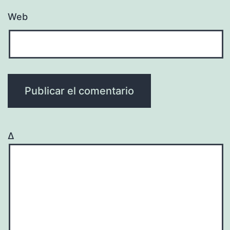
Web
Δ