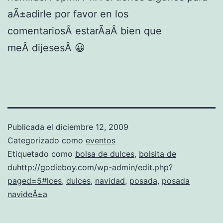
aÃ±adirle por favor en los
comentariosÂ estarÃ­aÂ bien que
meÂ dijesesÂ 😀
Publicada el
diciembre 12, 2009
Categorizado como
eventos
Etiquetado como
bolsa de dulces
,
bolsita de
duhttp://godieboy.com/wp-admin/edit.php?
paged=5#lces
,
dulces
,
navidad
,
posada
,
posada
navideÃ±a