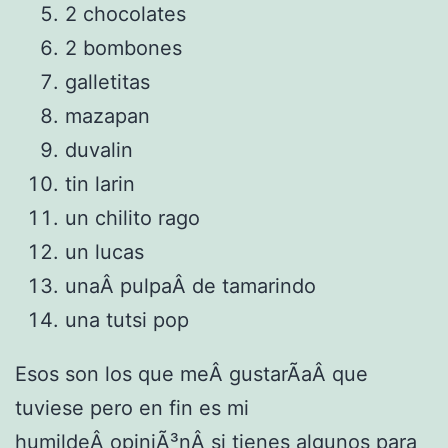
2 chocolates
2 bombones
galletitas
mazapan
duvalin
tin larin
un chilito rago
un lucas
unaÂ pulpaÂ de tamarindo
una tutsi pop
Esos son los que meÂ gustarÃ­aÂ que
tuviese pero en fin es mi
humildeÂ opiniÃ³nÂ si tienes algunos para