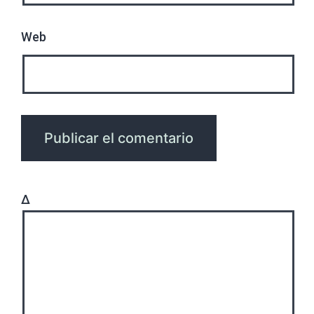
Web
Δ