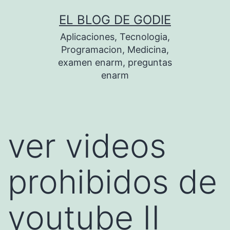
Saltar
EL BLOG DE GODIE
al
Aplicaciones, Tecnologia,
contenido
Programacion, Medicina,
examen enarm, preguntas
enarm
ver videos
prohibidos de
youtube II