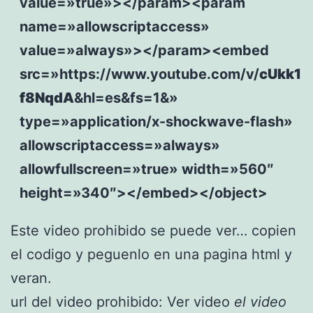
value=»true»></param><param
name=»allowscriptaccess»
value=»always»></param><embed
src=»https://www.youtube.com/v/
cUkk1
f8NqdA
&hl=es&fs=1&»
type=»application/x-shockwave-flash»
allowscriptaccess=»always»
allowfullscreen=»true» width=»560″
height=»340″></embed></object>
Este video prohibido se puede ver… copien
el codigo y peguenlo en una pagina html y
veran.
url del video prohibido: Ver video
el video