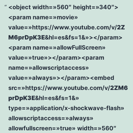
<object width=»560″ height=»340″>
<param name=»movie»
value=»https://www.youtube.com/v/
2Z
M6prDpK3E
&hl=es&fs=1&»></param>
<param name=»allowFullScreen»
value=»true»></param><param
name=»allowscriptaccess»
value=»always»></param><embed
src=»https://www.youtube.com/v/
2ZM6
prDpK3E
&hl=es&fs=1&»
type=»application/x-shockwave-flash»
allowscriptaccess=»always»
allowfullscreen=»true» width=»560″