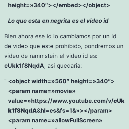
height=»340″></embed></object>
Lo que esta en negrita es el video id
Bien ahora ese id lo cambiamos por un id
de video que este prohibido, pondremos un
video de rammstein el video id es:
cUkk1f8NqdA
, asi quedaria:
<object width=»560″ height=»340″>
<param name=»movie»
value=»https://www.youtube.com/v/
cUk
k1f8NqdA
&hl=es&fs=1&»></param>
<param name=»allowFullScreen»