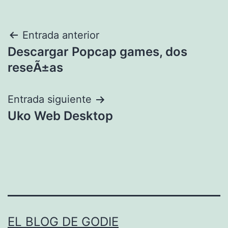
Navegación
Entrada anterior
Descargar Popcap games, dos
de
reseÃ±as
entradas
Entrada siguiente
Uko Web Desktop
EL BLOG DE GODIE