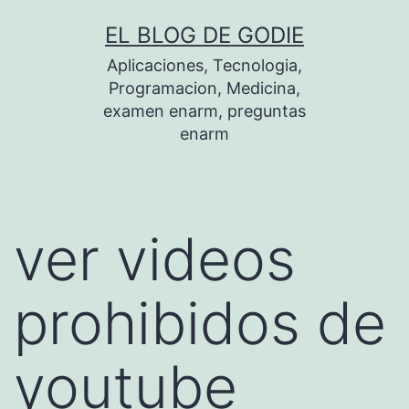
Saltar
EL BLOG DE GODIE
al
Aplicaciones, Tecnologia,
contenido
Programacion, Medicina,
examen enarm, preguntas
enarm
ver videos
prohibidos de
youtube