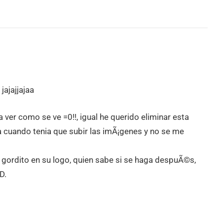
jajajjajaa
 ver como se ve =0!!, igual he querido eliminar esta
a cuando tenia que subir las imÃ¡genes y no se me
l gordito en su logo, quien sabe si se haga despuÃ©s,
D.