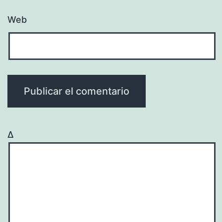
Web
Δ