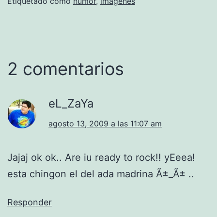
Etiquetado como
humor
,
imagenes
2 comentarios
eL_ZaYa
agosto 13, 2009 a las 11:07 am
Jajaj ok ok.. Are iu ready to rock!! yEeea!
esta chingon el del ada madrina Ã±_Ã± ..
Responder