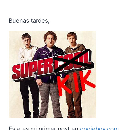
Buenas tardes,
Este es mi primer post en
godieboy.com
,