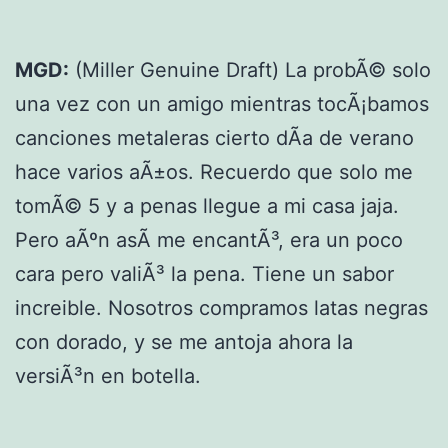
MGD:
(Miller Genuine Draft) La probÃ© solo
una vez con un amigo mientras tocÃ¡bamos
canciones metaleras cierto dÃ­a de verano
hace varios aÃ±os. Recuerdo que solo me
tomÃ© 5 y a penas llegue a mi casa jaja.
Pero aÃºn asÃ­ me encantÃ³, era un poco
cara pero valiÃ³ la pena. Tiene un sabor
increible. Nosotros compramos latas negras
con dorado, y se me antoja ahora la
versiÃ³n en botella.