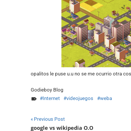
opalitos le puse u.u no se me ocurrio otra co
Godieboy Blog
Internet
videojuegos
weba
Navegación
Previous Post
google vs wikipedia O.O