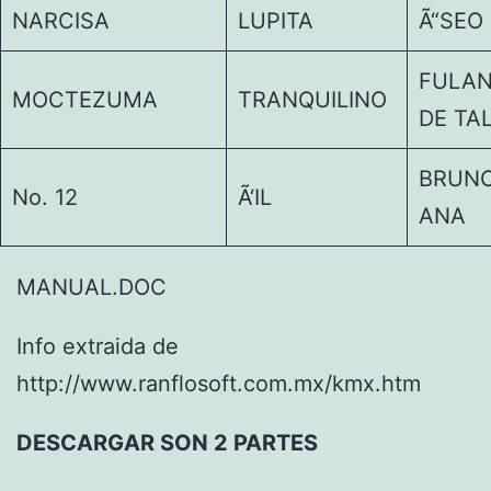
NARCISA
LUPITA
Ã“SEO
FULA
MOCTEZUMA
TRANQUILINO
DE TA
BRUNO
No. 12
Ã‘IL
ANA
MANUAL.DOC
Info extraida de
http://www.ranflosoft.com.mx/kmx.htm
DESCARGAR SON 2 PARTES