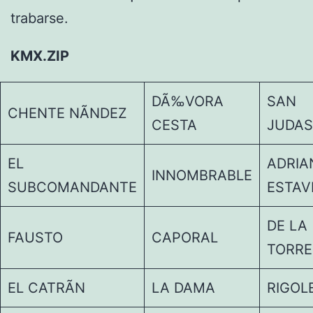
trabarse.
KMX.ZIP
DÃ‰VORA
SAN
CHENTE NÃNDEZ
CESTA
JUDAS
EL
ADRIA
INNOMBRABLE
SUBCOMANDANTE
ESTAV
DE LA
FAUSTO
CAPORAL
TORRE
EL CATRÃN
LA DAMA
RIGOL