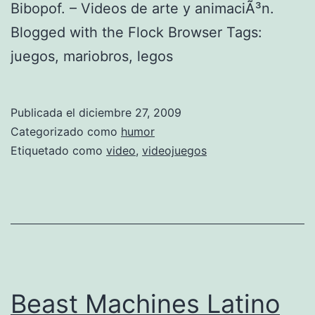
L
Bibopof. – Videos de arte y animaciÃ³n.
l
o
Blogged with the Flock Browser Tags:
o
c
juegos, mariobros, legos
s
a
v
S
i
Publicada el
diciembre 27, 2009
h
d
Categorizado como
humor
a
Etiquetado como
video
,
videojuegos
e
k
o
i
s
r
a
a
m
p
Beast Machines Latino
3