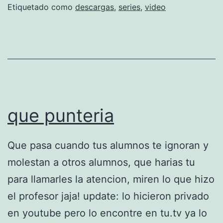
t
Etiquetado como
descargas
,
series
,
video
M
a
c
h
i
n
que punteria
e
s
Que pasa cuando tus alumnos te ignoran y
L
molestan a otros alumnos, que harias tu
a
para llamarles la atencion, miren lo que hizo
t
el profesor jaja! update: lo hicieron privado
i
en youtube pero lo encontre en tu.tv ya lo