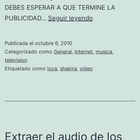
DEBES ESPERAR A QUE TERMINE LA
V
PUBLICIDAD…
Seguir leyendo
i
d
Publicada el
octubre 6, 2010
e
Categorizado como
General
,
Internet
,
musica
,
o
television
Etiquetado como
loca
,
shakira
,
video
c
o
m
p
l
e
Extraer el audio de los
t