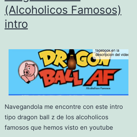
a
(Alcoholicos Famosos)
D
intro
D
M
U
Navegandola me encontre con este intro
tipo dragon ball z de los alcoholicos
famosos que hemos visto en youtube