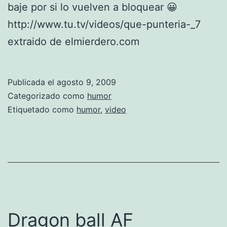
n
baje por si lo vuelven a bloquear 😀
o
http://www.tu.tv/videos/que-punteria-_7
2
extraido de elmierdero.com
d
a
Publicada el
agosto 9, 2009
T
Categorizado como
humor
e
Etiquetado como
humor
,
video
m
p
o
r
a
d
Dragon ball AF