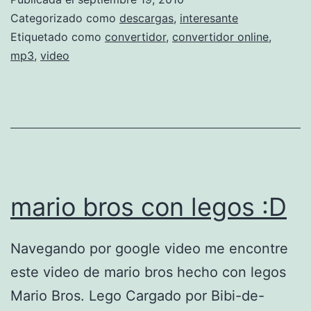
V
r
Categorizado como
descargas
,
interesante
i
a
Etiquetado como
convertidor
,
convertidor online
,
d
mp3
,
video
e
e
r
o
e
c
l
o
a
m
u
p
mario bros con legos :D
d
l
i
e
Navegando por google video me encontre
o
t
este video de mario bros hecho con legos
d
o
Mario Bros. Lego Cargado por Bibi-de-
e