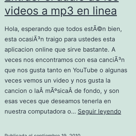
o
videos a mp3 en linea
S
h
Hola, esperando que todos estÃ©n bien,
a
esta ocasiÃ³n traigo para ustedes esta
k
aplicacion online que sirve bastante. A
i
veces nos encontramos con esa canciÃ³n
r
que nos gusta tanto en YouTube o algunas
a
veces vemos un video y nos gusta la
L
cancion o laÂ mÃºsicaÂ de fondo, y son
o
esas veces que deseamos tenerla en
c
E
nuestra computadora o…
Seguir leyendo
a
x
,
t
Publicada el
septiembre 19, 2010