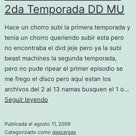
e
2da Temporada DD MU
n
l
Hace un chorro subi la primera temporada y
i
tenia un chorro queriendo subir esta pero
n
no encontraba el dvd jeje pero ya la subi
e
beast machines la segunda temporada,
a
pero no pude ripear el primer episodio se
me frego el disco pero aqui estan los
archivos del 2 al 13 namas busquen el 1 o…
B
Seguir leyendo
e
a
Publicada el
agosto 11, 2009
s
Categorizado como
descargas