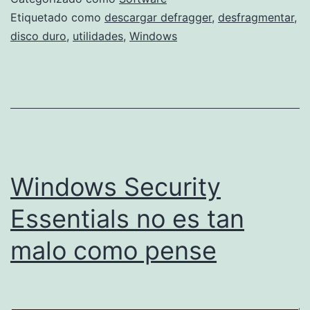
a
r
Etiquetado como
descargar defragger
,
desfragmentar
,
b
disco duro
,
utilidades
,
Windows
a
a
g
r
m
t
e
u
n
e
t
s
Windows Security
a
c
e
Essentials no es tan
r
l
malo como pense
i
d
t
i
o
s