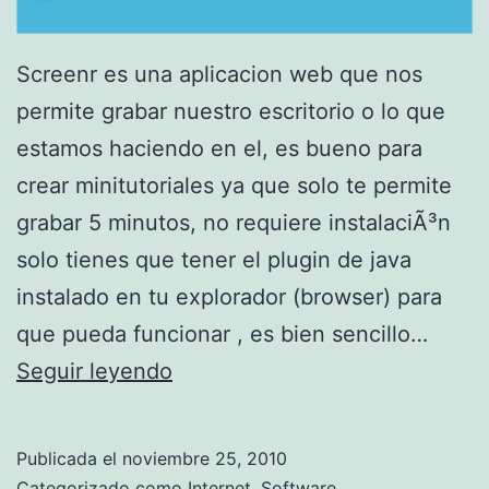
Screenr es una aplicacion web que nos
permite grabar nuestro escritorio o lo que
estamos haciendo en el, es bueno para
crear minitutoriales ya que solo te permite
grabar 5 minutos, no requiere instalaciÃ³n
solo tienes que tener el plugin de java
instalado en tu explorador (browser) para
que pueda funcionar , es bien sencillo…
S
Seguir leyendo
c
r
Publicada el
noviembre 25, 2010
e
Categorizado como
Internet
,
Software