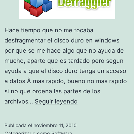
a
o
n
Hace tiempo que no me tocaba
l
desfragmentar el disco duro en windows
i
por que se me hace algo que no ayuda de
n
mucho, aparte que es tardado pero segun
e
ayuda a que el disco duro tenga un acceso
p
a datos Â mas rapido, bueno no mas rapido
a
si no que ordena las partes de los
r
d
archivos…
Seguir leyendo
a
e
g
s
Publicada el
noviembre 11, 2010
r
f
Categorizado como
Software