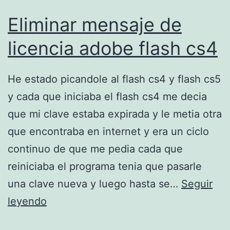
u
Eliminar mensaje de
r
i
licencia adobe flash cs4
t
y
He estado picandole al flash cs4 y flash cs5
E
y cada que iniciaba el flash cs4 me decia
s
que mi clave estaba expirada y le metia otra
s
que encontraba en internet y era un ciclo
e
continuo de que me pedia cada que
n
reiniciaba el programa tenia que pasarle
t
una clave nueva y luego hasta se…
Seguir
i
E
leyendo
a
l