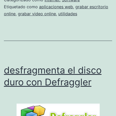
e
Etiquetado como
aplicaciones web
,
grabar escritorio
online
,
grabar video online
,
utilidades
n
r
h
e
r
r
desfragmenta el disco
a
m
duro con Defraggler
i
e
n
t