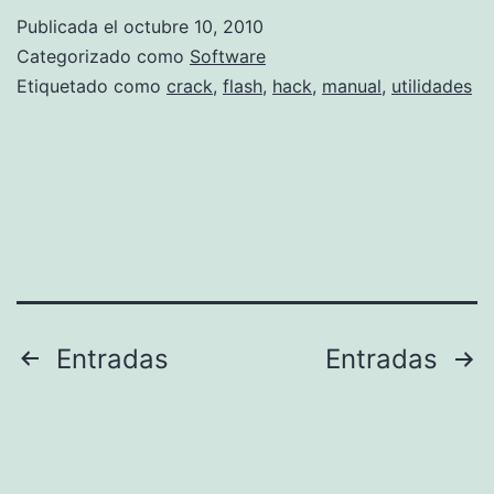
l
i
Publicada el
octubre 10, 2010
s
m
Categorizado como
Software
n
i
Etiquetado como
crack
,
flash
,
hack
,
manual
,
utilidades
o
n
e
a
s
r
t
m
a
e
n
n
m
s
Paginación
Entradas
Entradas
a
a
de
l
j
entradas
o
e
c