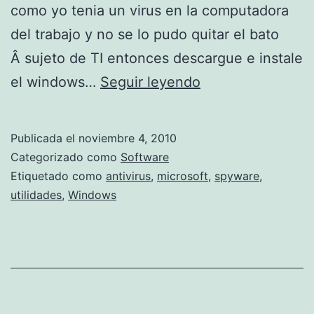
a
como yo tenia un virus en la computadora
g
del trabajo y no se lo pudo quitar el bato
g
Â sujeto de TI entonces descargue e instale
l
W
el windows…
Seguir leyendo
e
i
r
n
Publicada el
noviembre 4, 2010
d
Categorizado como
Software
o
Etiquetado como
antivirus
,
microsoft
,
spyware
,
utilidades
,
Windows
w
s
S
e
c