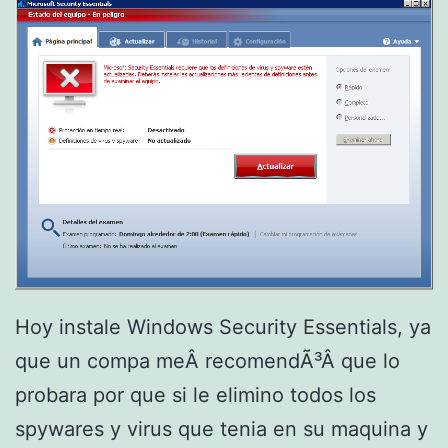
r
c
i
o
o
d
u
r
o
c
o
n
D
Hoy instale Windows Security Essentials, ya
e
que un compa meÂ recomendÃ³Â que lo
f
probara por que si le elimino todos los
r
spywares y virus que tenia en su maquina y