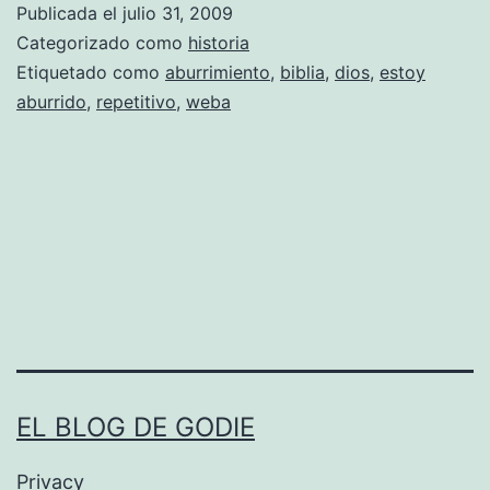
Publicada el
julio 31, 2009
a
Categorizado como
historia
l
Etiquetado como
aburrimiento
,
biblia
,
dios
,
estoy
aburrido
,
repetitivo
,
weba
a
b
r
a
d
e
…
q
u
EL BLOG DE GODIE
i
e
Privacy