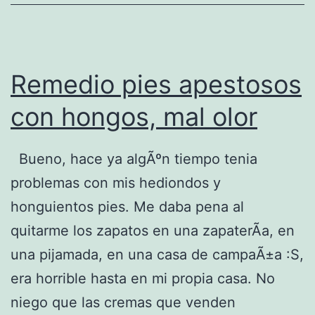
n
a
r
Remedio pies apestosos
c
u
con hongos, mal olor
c
a
Bueno, hace ya algÃºn tiempo tenia
r
problemas con mis hediondos y
a
honguientos pies. Me daba pena al
c
quitarme los zapatos en una zapaterÃ­a, en
h
una pijamada, en una casa de campaÃ±a :S,
a
era horrible hasta en mi propia casa. No
s
niego que las cremas que venden