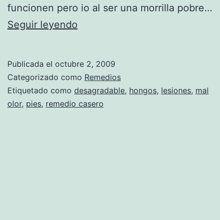
r
funcionen pero io al ser una morrilla pobre…
e
R
Seguir leyendo
m
e
e
m
Publicada el
octubre 2, 2009
d
e
Categorizado como
Remedios
i
d
Etiquetado como
desagradable
,
hongos
,
lesiones
,
mal
olor
,
pies
,
remedio casero
o
i
c
o
a
p
s
i
e
e
r
s
o
a