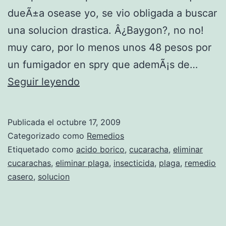
dueÃ±a osease yo, se vio obligada a buscar
una solucion drastica. Â¿Baygon?, no no!
muy caro, por lo menos unos 48 pesos por
un fumigador en spry que ademÃ¡s de…
C
Seguir leyendo
o
m
Publicada el
octubre 17, 2009
o
Categorizado como
Remedios
e
Etiquetado como
acido borico
,
cucaracha
,
eliminar
cucarachas
,
eliminar plaga
,
insecticida
,
plaga
,
remedio
l
casero
,
solucion
i
m
i