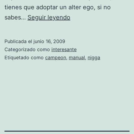
tienes que adoptar un alter ego, si no
5
sabes…
Seguir leyendo
F
a
Publicada el
junio 16, 2009
c
Categorizado como
interesante
i
Etiquetado como
campeon
,
manual
,
nigga
l
e
s
p
a
s
o