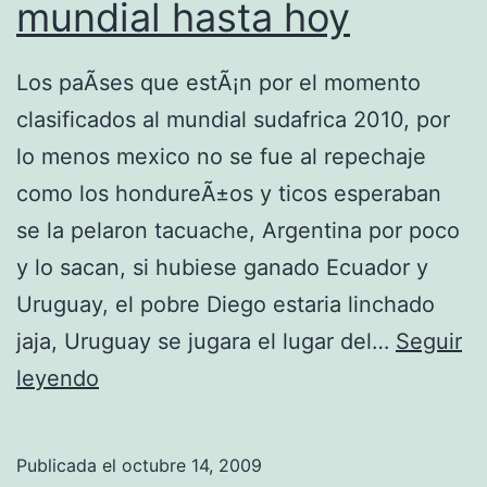
d
mundial hasta hoy
y
e
Los paÃ­ses que estÃ¡n por el momento
n
clasificados al mundial sudafrica 2010, por
a
lo menos mexico no se fue al repechaje
l
como los hondureÃ±os y ticos esperaban
t
se la pelaron tacuache, Argentina por poco
a
y lo sacan, si hubiese ganado Ecuador y
d
Uruguay, el pobre Diego estaria linchado
e
jaja, Uruguay se jugara el lugar del…
Seguir
f
P
leyendo
i
a
n
Ã
Publicada el
octubre 14, 2009
i