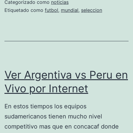
­
Categorizado como
noticias
c
s
Etiquetado como
futbol
,
mundial
,
seleccion
i
e
o
s
n
c
l
a
s
Ver Argentiva vs Peru en
i
Vivo por Internet
f
i
En estos tiempos los equipos
c
sudamericanos tienen mucho nivel
a
competitivo mas que en concacaf donde
d