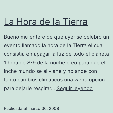
t
s
i
t
v
La Hora de la Tierra
a
a
h
v
Bueno me entere de que ayer se celebro un
o
s
evento llamado la hora de la Tierra el cual
y
P
consistia en apagar la luz de todo el planeta
e
1 hora de 8-9 de la noche creo para que el
r
inche mundo se aliviane y no ande con
u
tanto cambios climaticos una wena opcion
e
L
para dejarle respirar…
Seguir leyendo
n
a
V
H
Publicada el
marzo 30, 2008
i