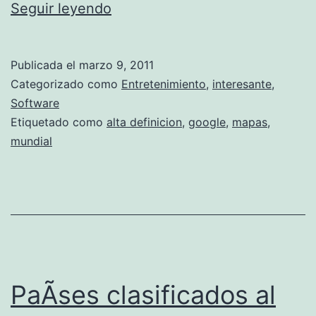
C
Seguir leyendo
3
,
Publicada el
marzo 9, 2011
e
Categorizado como
Entretenimiento
,
interesante
,
l
Software
Etiquetado como
alta definicion
,
google
,
mapas
,
m
mundial
u
n
d
o
e
n
PaÃ­ses clasificados al
3