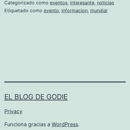
o
Categorizado como
eventos
,
interesante
,
noticias
v
r
Etiquetado como
evento
,
informacion
,
mundial
o
a
p
d
o
e
r
l
I
a
n
T
t
i
e
e
EL BLOG DE GODIE
r
r
n
r
Privacy
e
a
Funciona gracias a
WordPress
.
t