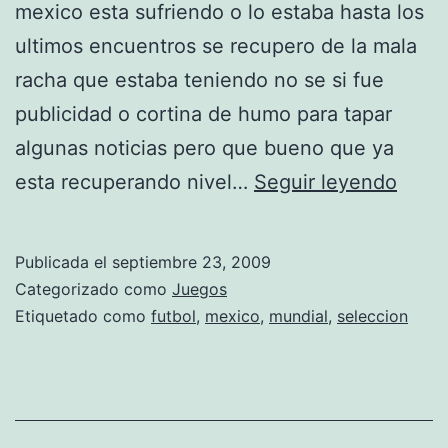
mexico esta sufriendo o lo estaba hasta los
o
ultimos encuentros se recupero de la mala
s
racha que estaba teniendo no se si fue
a
publicidad o cortina de humo para tapar
l
algunas noticias pero que bueno que ya
m
V
esta recuperando nivel…
Seguir leyendo
u
e
n
r
Publicada el
septiembre 23, 2009
d
A
Categorizado como
Juegos
i
r
Etiquetado como
futbol
,
mexico
,
mundial
,
seleccion
a
g
l
e
h
n
a