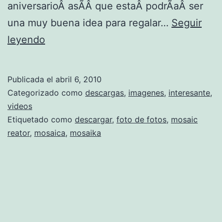
aniversarioÂ asÃ­Â que estaÂ podrÃ­aÂ ser
una muy buena idea para regalar…
Seguir
c
leyendo
o
m
Publicada el
abril 6, 2010
o
Categorizado como
descargas
,
imagenes
,
interesante
,
c
videos
Etiquetado como
descargar
,
foto de fotos
,
mosaic
r
reator
,
mosaica
,
mosaika
e
a
r
u
n