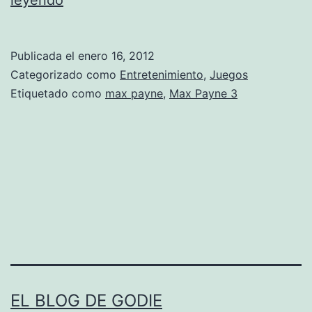
leyendo
a
x
Publicada el
enero 16, 2012
P
Categorizado como
Entretenimiento
,
Juegos
a
Etiquetado como
max payne
,
Max Payne 3
y
n
e
3
:
A
v
a
EL BLOG DE GODIE
n