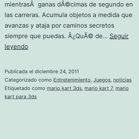
mientrasÂ ganas dÃ©cimas de segundo en
las carreras. Acumula objetos a medida que
avanzas y ataja por caminos secretos
siempre que puedas. Â¿QuÃ© de…
Seguir
Y
leyendo
a
a
Publicada el
diciembre 24, 2011
l
Categorizado como
Entretenimiento
,
Juegos
,
noticias
a
Etiquetado como
mario kart 3ds
,
mario kart 7
,
mario
kart para 3ds
v
e
n
t