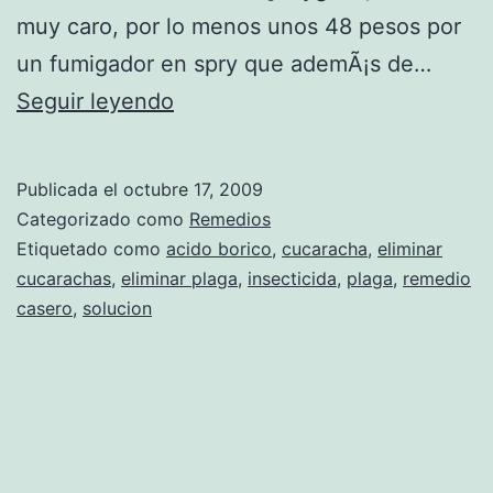
muy caro, por lo menos unos 48 pesos por
un fumigador en spry que ademÃ¡s de…
C
Seguir leyendo
o
m
Publicada el
octubre 17, 2009
o
Categorizado como
Remedios
e
Etiquetado como
acido borico
,
cucaracha
,
eliminar
cucarachas
,
eliminar plaga
,
insecticida
,
plaga
,
remedio
l
casero
,
solucion
i
m
i
n
a