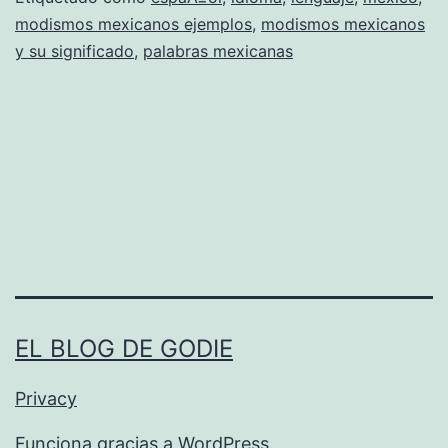
o
modismos mexicanos ejemplos
,
modismos mexicanos
m
h
y su significado
,
palabras mexicanas
o
a
s
l
M
l
e
a
x
?
i
c
a
n
EL BLOG DE GODIE
o
Privacy
s
s
Funciona gracias a
WordPress
.