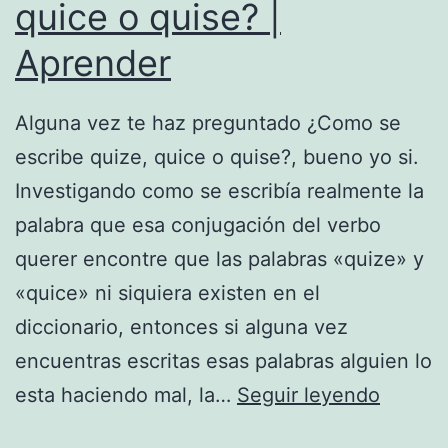
quice o quise? |
r
Aprender
i
b
Alguna vez te haz preguntado ¿Como se
e
escribe quize, quice o quise?, bueno yo si.
h
Investigando como se escribía realmente la
a
palabra que esa conjugación del verbo
y
querer encontre que las palabras «quize» y
,
«quice» ni siquiera existen en el
a
diccionario, entonces si alguna vez
h
encuentras escritas esas palabras alguien lo
i
¿
esta haciendo mal, la…
Seguir leyendo
,
C
a