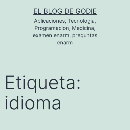
Saltar
EL BLOG DE GODIE
al
Aplicaciones, Tecnologia,
contenido
Programacion, Medicina,
examen enarm, preguntas
enarm
Etiqueta:
idioma