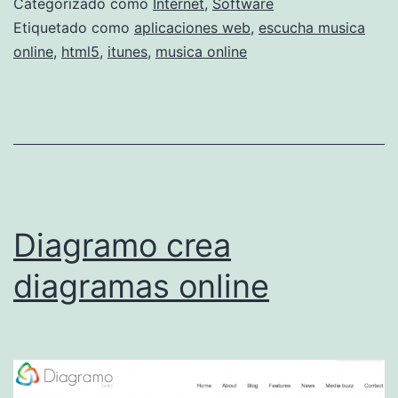
Categorizado como
Internet
,
Software
c
Etiquetado como
aplicaciones web
,
escucha musica
online
,
html5
,
itunes
,
musica online
u
o
o
t
r
o
Diagramo crea
s
i
diagramas online
t
i
o
p