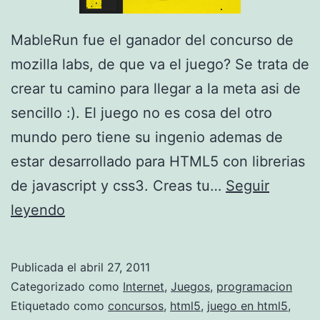
M
L
MableRun fue el ganador del concurso de
5
mozilla labs, de que va el juego? Se trata de
crear tu camino para llegar a la meta asi de
sencillo :). El juego no es cosa del otro
mundo pero tiene su ingenio ademas de
estar desarrollado para HTML5 con librerias
de javascript y css3. Creas tu…
Seguir
M
leyendo
a
b
Publicada el
abril 27, 2011
l
Categorizado como
Internet
,
Juegos
,
programacion
e
Etiquetado como
concursos
,
html5
,
juego en html5
,