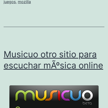
juegos
,
mozilla
R
u
n
u
n
j
Musicuo otro sitio para
u
e
escuchar mÃºsica online
g
o
e
n
h