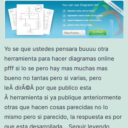
a
r
a
e
s
Yo se que ustedes pensara buuuu otra
c
herramienta para hacer diagramas online
u
pfff si lo se pero hay mas muchas mas
c
bueno no tantas pero si varias, pero
h
leÂ dirÃ©Â por que publico esta
a
Â herramienta si ya publique anteriormente
r
otras que hacen cosas parecidas no lo
m
mismo pero si parecido, la respuesta es por
Ã
D
que esta desarrollada…
Seguir leyendo