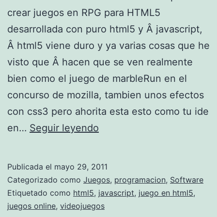
crear juegos en RPG para HTML5
desarrollada con puro html5 y Â javascript,
Â html5 viene duro y ya varias cosas que he
visto que Â hacen que se ven realmente
bien como el juego de marbleRun en el
concurso de mozilla, tambien unos efectos
con css3 pero ahorita esta esto como tu ide
R
en…
Seguir leyendo
P
G
Publicada el
mayo 29, 2011
J
Categorizado como
Juegos
,
programacion
,
Software
S
Etiquetado como
html5
,
javascript
,
juego en html5
,
juegos online
,
videojuegos
c