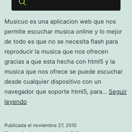
t
m
Musicuo es una aplicacion web que nos
l
permite escuchar musica online y lo mejor
5
de todo es que no se necesita flash para
reproducir la musica que nos ofrecen
gracias a que esta hecha con html5 y la
musica que nos ofrece se puede escuchar
desde cualquier dispositivo con un
navegador que soporte html5, para…
Seguir
M
leyendo
u
s
Publicada el
noviembre 27, 2010
i