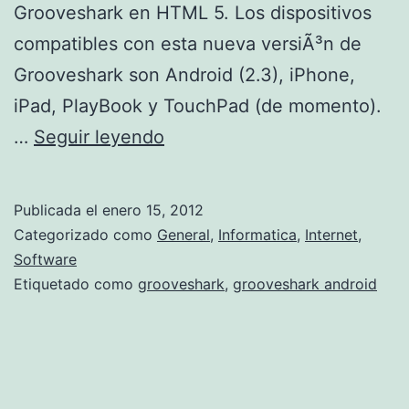
Grooveshark en HTML 5. Los dispositivos
compatibles con esta nueva versiÃ³n de
Grooveshark son Android (2.3), iPhone,
iPad, PlayBook y TouchPad (de momento).
G
…
Seguir leyendo
r
o
Publicada el
enero 15, 2012
o
Categorizado como
General
,
Informatica
,
Internet
,
v
Software
Etiquetado como
grooveshark
,
grooveshark android
e
s
h
a