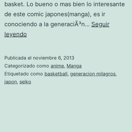
basket. Lo bueno o mas bien lo interesante
de este comic japones(manga), es ir
conociendo a la generaciÃ³n…
Seguir
K
leyendo
u
r
Publicada el
noviembre 6, 2013
o
Categorizado como
anime
,
Manga
k
Etiquetado como
basketball
,
generacion milagros
,
japon
,
seiko
o
n
o
b
a