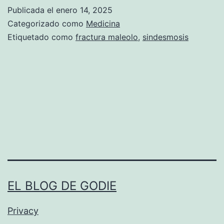
A
Publicada el
enero 14, 2025
C
Categorizado como
Medicina
T
Etiquetado como
fractura maleolo
,
sindesmosis
U
R
A
D
E
M
A
L
EL BLOG DE GODIE
É
O
Privacy