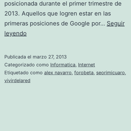
posicionada durante el primer trimestre de
2013. Aquellos que logren estar en las
primeras posiciones de Google por…
Seguir
S
leyendo
e
o
Publicada el
marzo 27, 2013
r
Categorizado como
Informatica
,
Internet
i
Etiquetado como
alex navarro
,
forobeta
,
seorimicuaro
,
vivirdelared
m
Ã
­
c
u