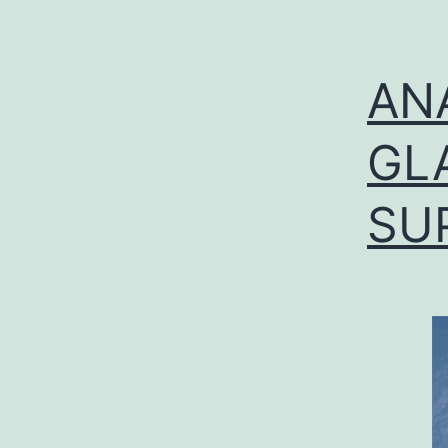
AN
GL
SU