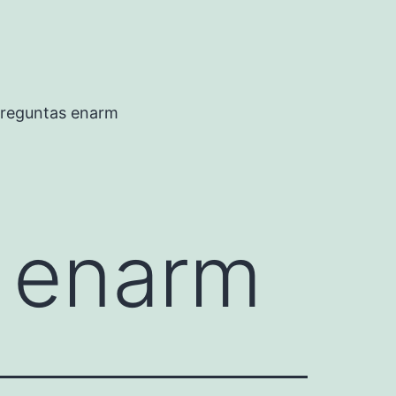
preguntas enarm
r enarm