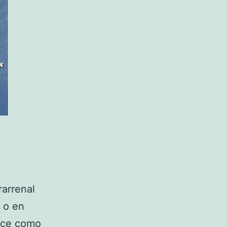
E
arrenal
 o en
rece como