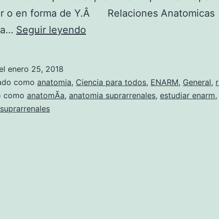
lar o en forma de Y.Â Relaciones Anatomicas
A
la…
Seguir leyendo
N
A
el
enero 25, 2018
T
zado como
anatomia
,
Ciencia para todos
,
ENARM
,
General
,
O
do como
anatomÃ­a
,
anatomia suprarrenales
,
estudiar enarm
suprarrenales
M
I
A
D
E
L
A