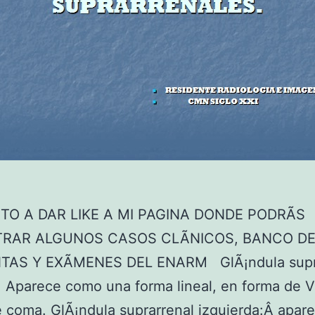
TO A DAR LIKE A MI PAGINA DONDE PODRÃS
RAR ALGUNOS CASOS CLÃNICOS, BANCO D
AS Y EXÃMENES DEL ENARM GlÃ¡ndula supr
 Aparece como una forma lineal, en forma de V
 coma. GlÃ¡ndula suprarrenal izquierda:Â apa