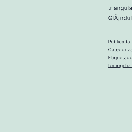
triangu
GlÃ¡ndu
Publicada 
Categori
Etiqueta
tomogrfia 