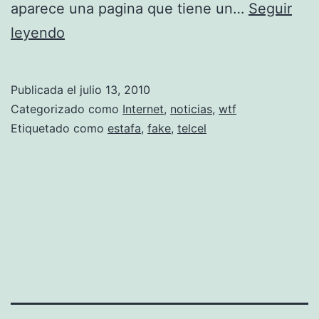
aparece una pagina que tiene un…
Seguir
E
leyendo
l
t
Publicada el
julio 13, 2010
r
Categorizado como
Internet
,
noticias
,
wtf
i
Etiquetado como
estafa
,
fake
,
telcel
p
l
e
d
e
t
u