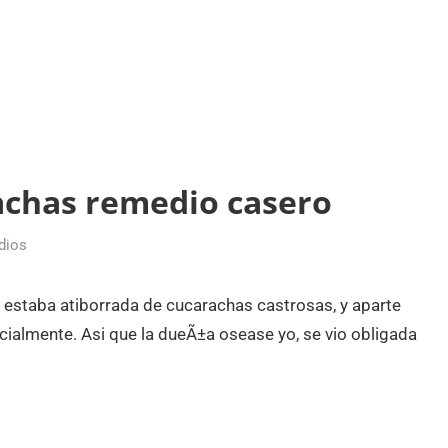
achas remedio casero
dios
e estaba atiborrada de cucarachas castrosas, y aparte
ialmente. Asi que la dueÃ±a osease yo, se vio obligada