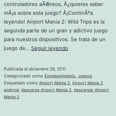
controladores aÃ©reos, Â¿quieres saber
mÃ¡s sobre este juego? Â¡ContinÃºa
leyendo! Airport Mania 2: Wild Trips es la
segunda parte de un gran y adictivo juego
para nuestros dispositivos. Se trata de un
A
juego de…
Seguir leyendo
i
r
Publicada el
diciembre 26, 2011
p
Categorizado como
Entretenimiento
,
Juegos
o
Etiquetado como
Airport Mania 2
,
Airport Mania 2
android
,
descarga Airport Mania 2
,
descargar Airport
r
Mania 2
t
M