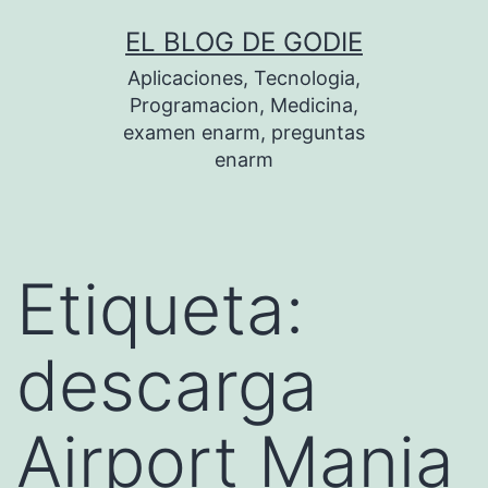
Saltar
EL BLOG DE GODIE
al
Aplicaciones, Tecnologia,
contenido
Programacion, Medicina,
examen enarm, preguntas
enarm
Etiqueta:
descarga
Airport Mania