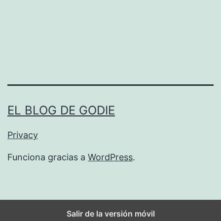
a
n
i
a
2
p
a
EL BLOG DE GODIE
r
Privacy
a
A
Funciona gracias a
WordPress
.
n
d
r
Salir de la versión móvil