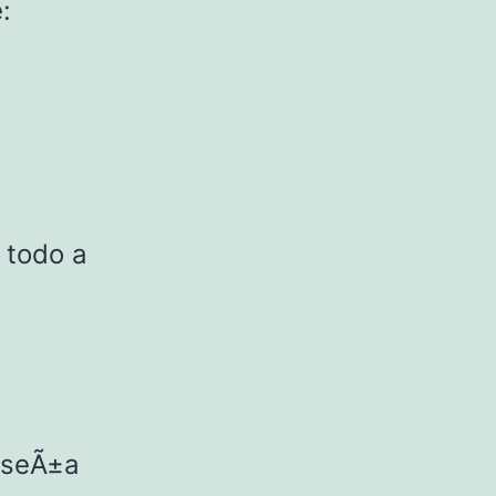
:
 todo a
raseÃ±a