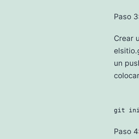
Paso 3
Crear u
elsitio
un pus
coloca
git in
Paso 4