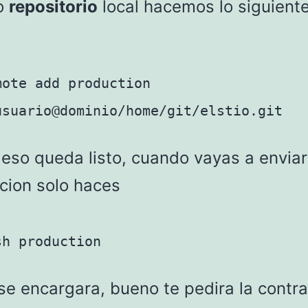
o
repositorio
local hacemos lo siguiente
mote add production
usuario@dominio/home/git/elstio.git
 eso queda listo, cuando vayas a enviar
cion solo haces
sh production
 se encargara, bueno te pedira la cont