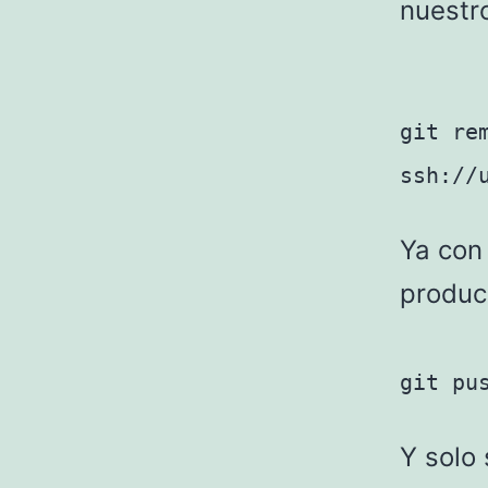
nuestr
git re
ssh://
Ya con
produc
git pu
Y solo