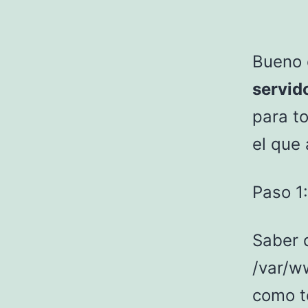
Bueno 
servid
para t
el que
Paso 1:
Saber 
/var/w
como t