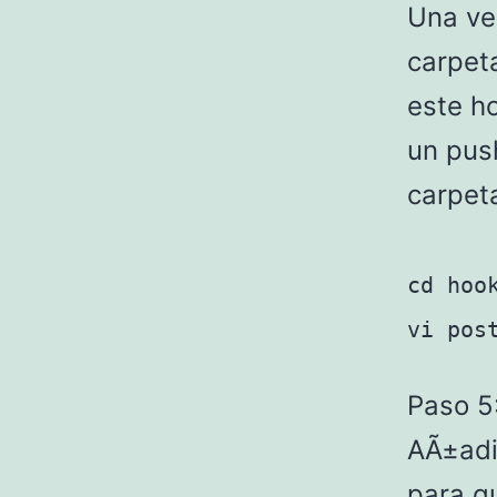
Una ve
carpe
este ho
un pus
carpeta
cd hoo
vi pos
Paso 5
AÃ±adir
para qu