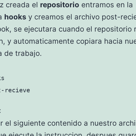
z creada el
repositorio
entramos en la
ta
hooks
y creamos el archivo post-reci
ok, se ejecutara cuando el repositorio 
h, y automaticamente copiara hacia nu
 de trabajo.
ks
t-recieve
:
 el siguiente contenido a nuestro arch
e ejecute la instruccion, despues guar