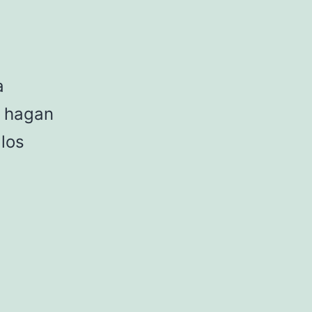
a
e hagan
los