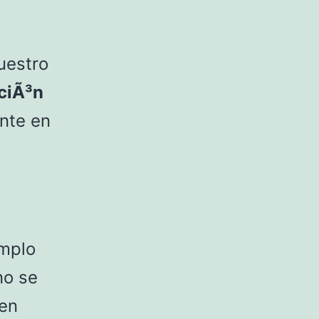
uestro
ciÃ³n
nte en
emplo
no se
uen