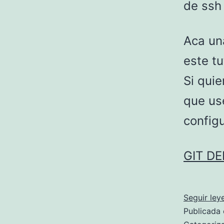
de ssh
Aca un
este tu
Si quie
que us
config
GIT D
Seguir ley
Publicada 