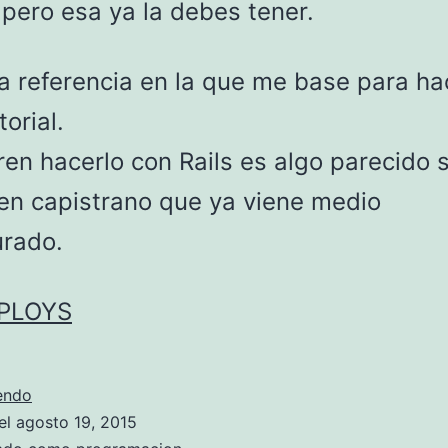
 pero esa ya la debes tener.
a referencia en la que me base para ha
torial.
ren hacerlo con Rails es algo parecido 
en capistrano que ya viene medio
urado.
EPLOYS
Configurar
endo
git
el
agosto 19, 2015