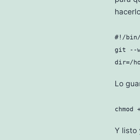
hacerl
#!/bin
git --
dir=/h
Lo gua
chmod 
Y listo