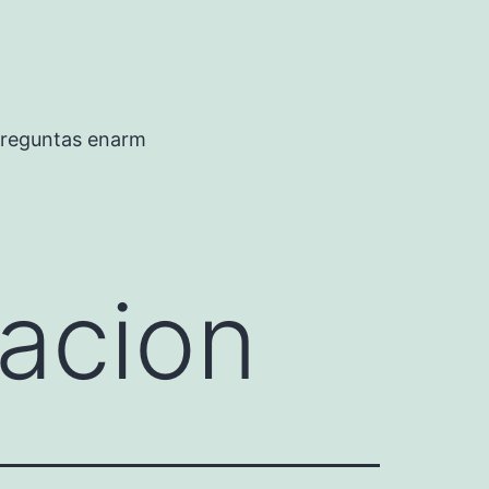
preguntas enarm
racion