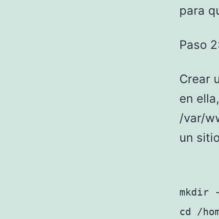
para q
Paso 2
Crear u
en ella
/var/w
un sit
mkdir 
cd /ho