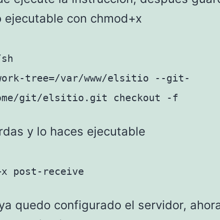
o ejecutable con chmod+x
/sh
work-tree=/var/www/elsitio --git-
ome/git/elsitio.git checkout -f
rdas y lo haces ejecutable
+x post-receive
 ya quedo configurado el servidor, ahor