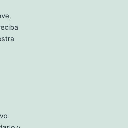
eve,
reciba
estra
ivo
darlo y