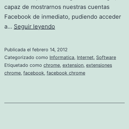
capaz de mostrarnos nuestras cuentas
Facebook de inmediato, pudiendo acceder
N
a…
Seguir leyendo
u
e
Publicada el
febrero 14, 2012
v
Categorizado como
Informatica
,
Internet
,
Software
a
Etiquetado como
chrome
,
extension
,
extensiones
chrome
,
facebook
,
facebook chrome
e
x
t
e
n
s