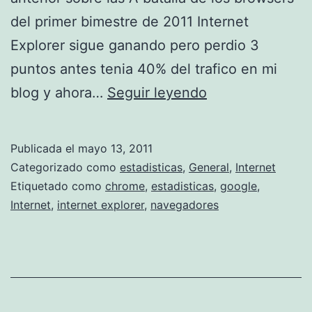
del primer bimestre de 2011 Internet
Explorer sigue ganando pero perdio 3
puntos antes tenia 40% del trafico en mi
l
blog y ahora…
Seguir leyendo
a
b
Publicada el
mayo 13, 2011
a
Categorizado como
estadisticas
,
General
,
Internet
t
Etiquetado como
chrome
,
estadisticas
,
google
,
Internet
,
internet explorer
,
navegadores
a
l
l
a
d