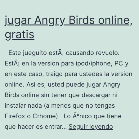
e
jugar Angry Birds online,
l
o
gratis
s
b
Este jueguito estÃ¡ causando revuelo.
r
EstÃ¡ en la version para ipod/iphone, PC y
o
en este caso, traigo para ustedes la version
w
online. Asi es, usted puede jugar Angry
s
Birds online sin tener que descargar ni
e
instalar nada (a menos que no tengas
r
Firefox o Crhome) Lo Ãºnico que tiene
s
j
que hacer es entrar…
Seguir leyendo
2
u