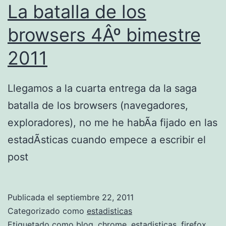
La batalla de los
i
o
browsers 4Âº bimestre
n
2011
p
a
Llegamos a la cuarta entrega da la saga
r
batalla de los browsers (navegadores,
a
exploradores), no me he habÃ­a fijado en las
a
estadÃ­sticas cuando empece a escribir el
c
post
c
e
d
Publicada el
septiembre 22, 2011
Categorizado como
estadisticas
e
Etiquetado como
blog
,
chrome
,
estadisticas
,
firefox
,