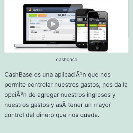
d
e
C
h
r
o
cashbase
m
e
CashBase es una aplicaciÃ³n que nos
permite controlar nuestros gastos, nos da la
opciÃ³n de agregar nuestros ingresos y
nuestros gastos y asÃ­ tener un mayor
control del dinero que nos queda.