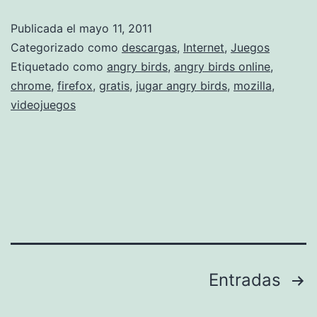
b
g
Publicada el
mayo 11, 2011
i
a
Categorizado como
descargas
,
Internet
,
Juegos
m
r
Etiquetado como
angry birds
,
angry birds online
,
e
chrome
,
firefox
,
gratis
,
jugar angry birds
,
mozilla
,
A
videojuegos
s
n
t
g
r
r
e
y
2
B
0
i
1
r
Paginación
1
Entradas
d
de
s