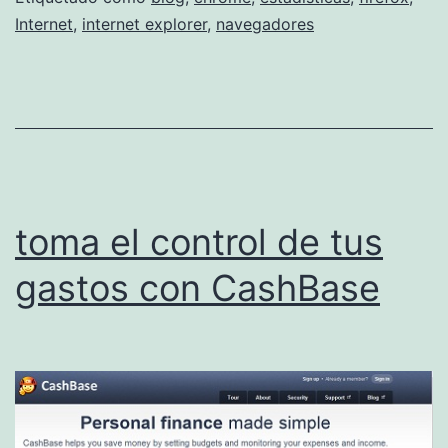
r
Internet
,
internet explorer
,
navegadores
a
F
a
c
e
b
toma el control de tus
o
gastos con CashBase
o
k
d
e
s