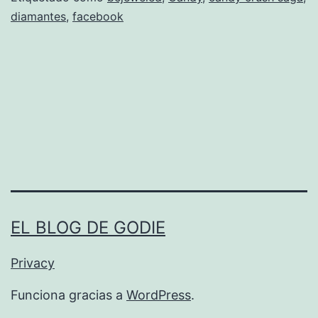
diamantes
,
facebook
C
r
u
s
h
S
a
g
a
EL BLOG DE GODIE
e
n
Privacy
F
Funciona gracias a
WordPress
.
a