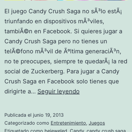
El juego Candy Crush Saga no sÃ³lo estÃ¡
triunfando en dispositivos mÃ³viles,
tambiÃ©n en Facebook. Si quieres jugar a
Candy Crush Saga pero no tienes un
telÃ©fono mÃ³vil de Ãºltima generaciÃ³n,
no te preocupes, siempre te quedarÃ¡ la red
social de Zuckerberg. Para jugar a Candy
Crush Saga en Facebook solo tienes que
C
dirigirte a…
Seguir leyendo
a
n
Publicada el
junio 19, 2013
d
Categorizado como
Entretenimiento
,
Juegos
y
Etiquetado como
bejeweled
,
Candy
,
candy crush saga
,