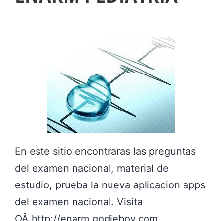
S
O
C
L
I
N
I
C
O
En este sitio encontraras las preguntas
D
del examen nacional, material de
E
estudio, prueba la nueva aplicacion apps
P
del examen nacional. Visita
E
OÂ http://enarm.godieboy.com