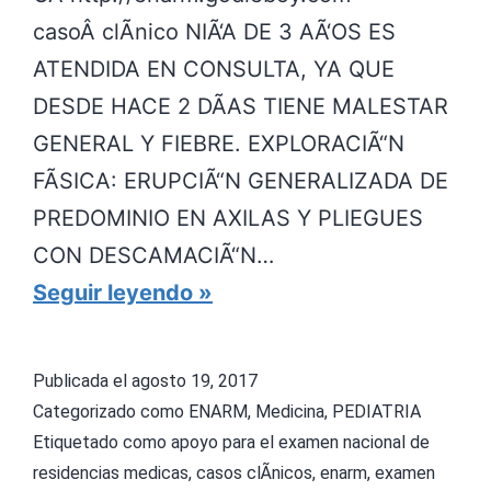
D
casoÂ clÃ­nico NIÃ‘A DE 3 AÃ‘OS ES
I
ATENDIDA EN CONSULTA, YA QUE
A
DESDE HACE 2 DÃAS TIENE MALESTAR
T
GENERAL Y FIEBRE. EXPLORACIÃ“N
R
FÃSICA: ERUPCIÃ“N GENERALIZADA DE
I
PREDOMINIO EN AXILAS Y PLIEGUES
A
CON DESCAMACIÃ“N…
C
Seguir leyendo
A
S
Publicada el
agosto 19, 2017
O
Categorizado como
ENARM
,
Medicina
,
PEDIATRIA
C
Etiquetado como
apoyo para el examen nacional de
residencias medicas
,
casos clÃ­nicos
,
enarm
,
examen
L