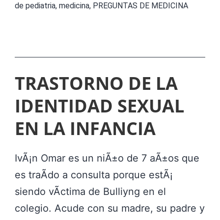
de pediatria
,
medicina
,
PREGUNTAS DE MEDICINA
I
N
I
C
TRASTORNO DE LA
O
S
IDENTIDAD SEXUAL
D
EN LA INFANCIA
E
L
IvÃ¡n Omar es un niÃ±o de 7 aÃ±os que
E
es traÃ­do a consulta porque estÃ¡
X
siendo vÃ­ctima de Bulliyng en el
A
colegio. Acude con su madre, su padre y
M