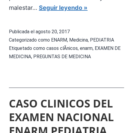
R
malestar…
Seguir leyendo
E
S
Publicada el
agosto 20, 2017
P
Categorizado como
ENARM
,
Medicina
,
PEDIATRIA
U
Etiquetado como
casos clÃ­nicos
,
enarm
,
EXAMEN DE
MEDICINA
,
PREGUNTAS DE MEDICINA
E
S
T
A
D
CASO CLINICOS DEL
E
EXAMEN NACIONAL
C
ENARM PEDIATRIA
A