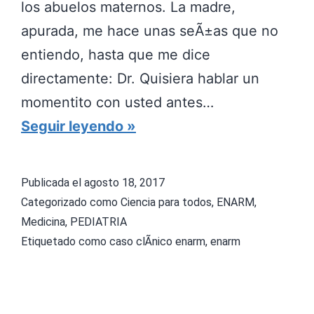
los abuelos maternos. La madre,
E
apurada, me hace unas seÃ±as que no
N
entiendo, hasta que me dice
N
directamente: Dr. Quisiera hablar un
A
momentito con usted antes…
C
T
Seguir leyendo
I
R
O
A
N
Publicada el
agosto 18, 2017
S
A
Categorizado como
Ciencia para todos
,
ENARM
,
T
Medicina
,
PEDIATRIA
L
Etiquetado como
caso clÃ­nico enarm
,
enarm
O
E
R
N
N
A