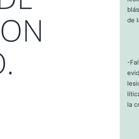
blás
CON
de l
.
-Fal
evi
lesi
líti
la c