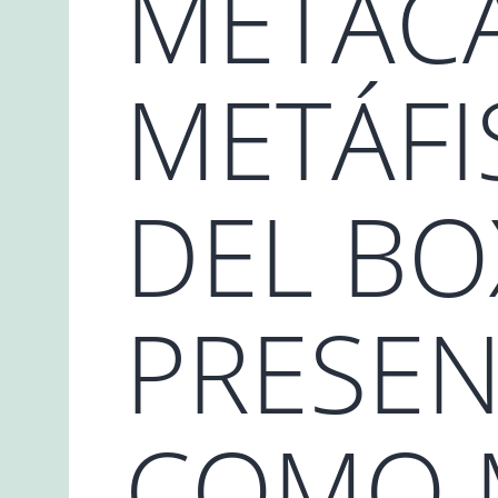
METACA
METÁFI
DEL BO
PRESEN
COMO M