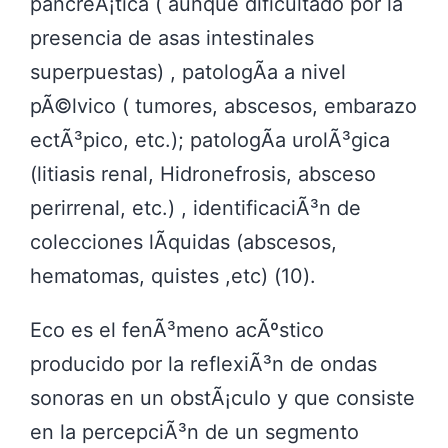
pancreÃ¡tica ( aunque dificultado por la
presencia de asas intestinales
superpuestas) , patologÃ­a a nivel
pÃ©lvico ( tumores, abscesos, embarazo
ectÃ³pico, etc.); patologÃ­a urolÃ³gica
(litiasis renal, Hidronefrosis, absceso
perirrenal, etc.) , identificaciÃ³n de
colecciones lÃ­quidas (abscesos,
hematomas, quistes ,etc) (10).
Eco es el fenÃ³meno acÃºstico
producido por la reflexiÃ³n de ondas
sonoras en un obstÃ¡culo y que consiste
en la percepciÃ³n de un segmento