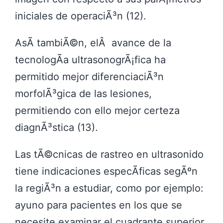
iniciales de operaciÃ³n (12).
AsÃ­ tambiÃ©n, elÂ avance de la
tecnologÃ­a ultrasonogrÃ¡fica ha
permitido mejor diferenciaciÃ³n
morfolÃ³gica de las lesiones,
permitiendo con ello mejor certeza
diagnÃ³stica (13).
Las tÃ©cnicas de rastreo en ultrasonido
tiene indicaciones especÃ­ficas segÃºn
la regiÃ³n a estudiar, como por ejemplo:
ayuno para pacientes en los que se
necesite examinar el cuadrante superior