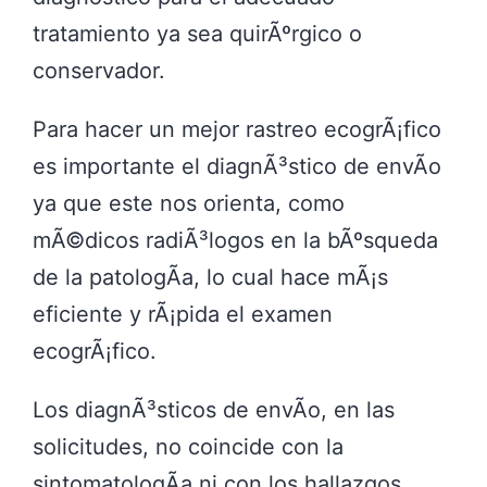
tratamiento ya sea quirÃºrgico o
conservador.
Para hacer un mejor rastreo ecogrÃ¡fico
es importante el diagnÃ³stico de envÃ­o
ya que este nos orienta, como
mÃ©dicos radiÃ³logos en la bÃºsqueda
de la patologÃ­a, lo cual hace mÃ¡s
eficiente y rÃ¡pida el examen
ecogrÃ¡fico.
Los diagnÃ³sticos de envÃ­o, en las
solicitudes, no coincide con la
sintomatologÃ­a ni con los hallazgos