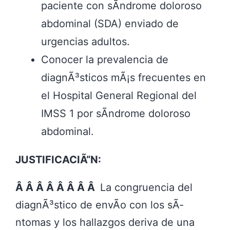
paciente con sÃ­ndrome doloroso
abdominal (SDA) enviado de
urgencias adultos.
Conocer la prevalencia de
diagnÃ³sticos mÃ¡s frecuentes en
el Hospital General Regional del
IMSS 1 por sÃ­ndrome doloroso
abdominal.
JUSTIFICACIÃ“N:
Â Â Â Â Â Â Â Â
La congruencia del
diagnÃ³stico de envÃ­o con los sÃ­
ntomas y los hallazgos deriva de una