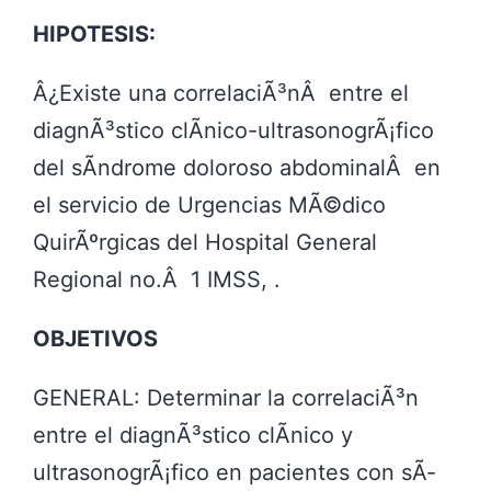
HIPOTESIS:
Â¿Existe una correlaciÃ³nÂ entre el
diagnÃ³stico clÃ­nico-ultrasonogrÃ¡fico
del sÃ­ndrome doloroso abdominalÂ en
el servicio de Urgencias MÃ©dico
QuirÃºrgicas del Hospital General
Regional no.Â 1 IMSS, .
OBJETIVOS
GENERAL: Determinar la correlaciÃ³n
entre el diagnÃ³stico clÃ­nico y
ultrasonogrÃ¡fico en pacientes con sÃ­