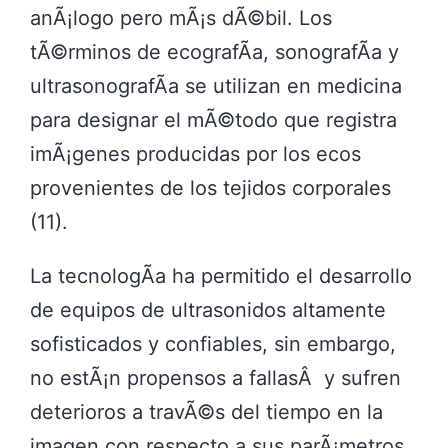
anÃ¡logo pero mÃ¡s dÃ©bil. Los
tÃ©rminos de ecografÃ­a, sonografÃ­a y
ultrasonografÃ­a se utilizan en medicina
para designar el mÃ©todo que registra
imÃ¡genes producidas por los ecos
provenientes de los tejidos corporales
(11).
La tecnologÃ­a ha permitido el desarrollo
de equipos de ultrasonidos altamente
sofisticados y confiables, sin embargo,
no estÃ¡n propensos a fallasÂ y sufren
deterioros a travÃ©s del tiempo en la
imagen con respecto a sus parÃ¡metros