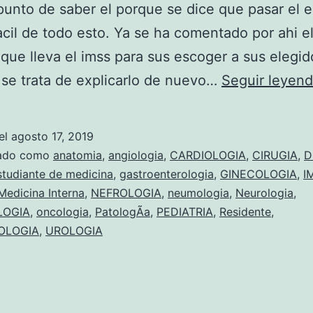
punto de saber el porque se dice que pasar el 
acil de todo esto. Ya se ha comentado por ahi e
que lleva el imss para sus escoger a sus elegi
 se trata de explicarlo de nuevo…
Seguir leyen
el
agosto 17, 2019
zado como
anatomia
,
angiologia
,
CARDIOLOGIA
,
CIRUGIA
,
D
studiante de medicina
,
gastroenterologia
,
GINECOLOGIA
,
I
Medicina Interna
,
NEFROLOGIA
,
neumologia
,
Neurologia
,
LOGIA
,
oncologia
,
PatologÃ­a
,
PEDIATRIA
,
Residente
,
OLOGIA
,
UROLOGIA