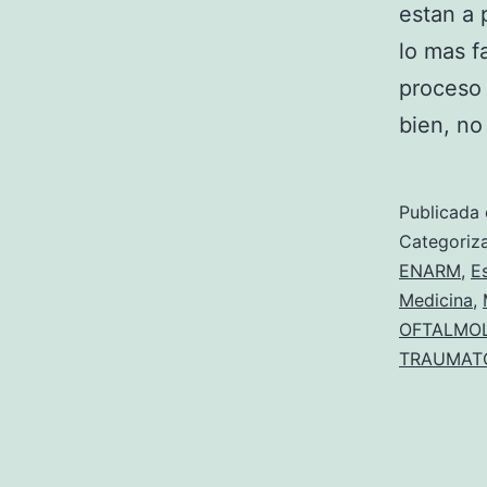
estan a 
lo mas f
proceso 
bien, no
Publicada 
Categori
ENARM
,
E
Medicina
,
OFTALMO
TRAUMAT