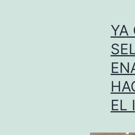
YA
SE
EN
HA
EL 