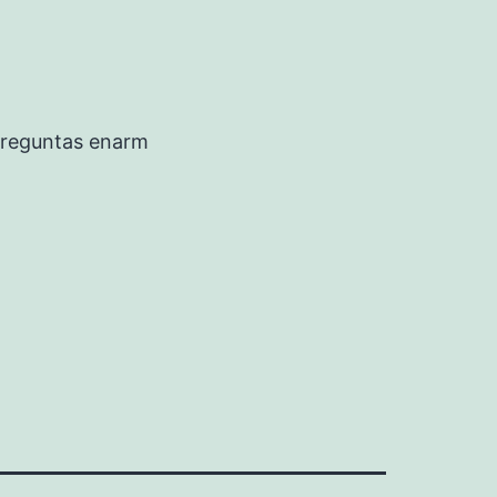
preguntas enarm
9