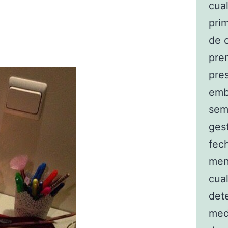
cua
pri
de 
pren
pre
emb
sem
ges
fec
men
cual
det
med